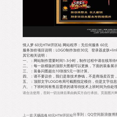
情人梦 60元HTM开区站 网站程序：无任何服务 60元
服务加价项目说明：LOGO制作加价30元 登录器皮肤+li
其它相关说明：
一、：网站制作需要时间1-3小时，制作过程中请在线等
二、：每一款模版的顶部大图都可以更换，下面的装备展
三、：装备闪图超出10张按5元一张计算。
四、：请不要议价，我们是靠技术挣钱，不是商场卖百货
五、：顶部文字LOGO布局可截图指定模仿，但是文字信
六、：下班时间有售后需求的请等待技术上班时间为你处
请合法使用，否则一切法律后果由购买方自行承担。页面图片
分享到：
QQ空间
新浪微博
上一篇:
天赐战魂 60元HTM开区站