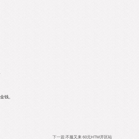
。
费金钱。
下一篇:
不服又来 60元HTM开区站